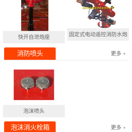
固定式电动遥控消防水炮
快开自泄炮座
消防喷头
更多 +
泡沫喷头
泡沫消火栓箱
更多 +