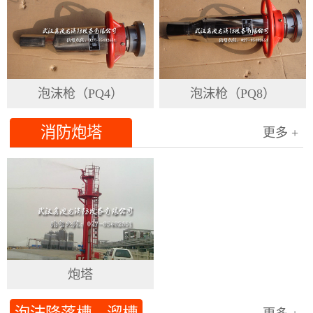
泡沫枪（PQ4）
泡沫枪（PQ8）
消防炮塔
更多 +
炮塔