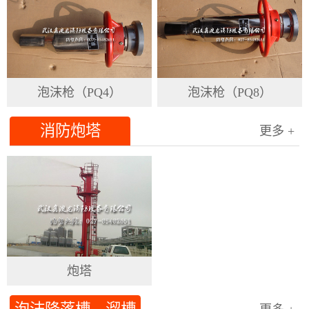
泡沫枪（PQ4）
泡沫枪（PQ8）
消防炮塔
更多 +
炮塔