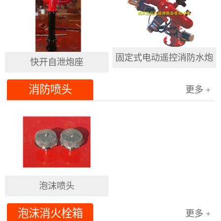
固定式电动遥控消防水炮
快开自泄炮座
消防喷头
更多 +
泡沫喷头
泡沫消火栓箱
更多 +